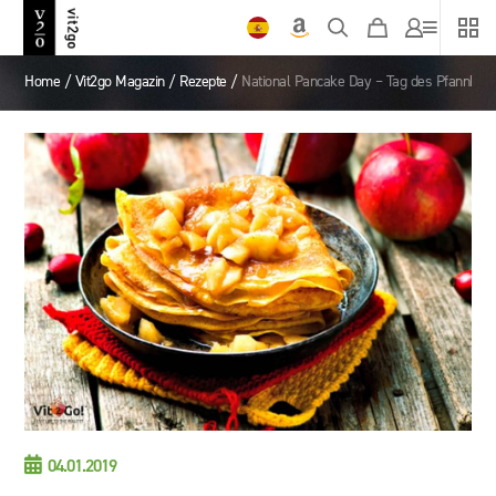
Home
/
Vit2go Magazin
/
Rezepte
/
National Pancake Day – Tag des Pfannkuc

04.01.2019