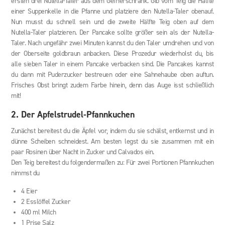
ersten drei Nutella-Taler aus dem Gefrierschrank. Gib vom Teig die Hälfte
einer Suppenkelle in die Pfanne und platziere den Nutella-Taler obenauf.
Nun musst du schnell sein und die zweite Hälfte Teig oben auf dem
Nutella-Taler platzieren. Der Pancake sollte größer sein als der Nutella-
Taler. Nach ungefähr zwei Minuten kannst du den Taler umdrehen und von
der Oberseite goldbraun anbacken. Diese Prozedur wiederholst du, bis
alle sieben Taler in einem Pancake verbacken sind. Die Pancakes kannst
du dann mit Puderzucker bestreuen oder eine Sahnehaube oben auftun.
Frisches Obst bringt zudem Farbe hinein, denn das Auge isst schließlich
mit!
2. Der Apfelstrudel-Pfannkuchen
Zunächst bereitest du die Äpfel vor, indem du sie schälst, entkernst und in
dünne Scheiben schneidest. Am besten legst du sie zusammen mit ein
paar Rosinen über Nacht in Zucker und Calvados ein.
Den Teig bereitest du folgendermaßen zu: Für zwei Portionen Pfannkuchen
nimmst du
4 Eier
2 Esslöffel Zucker
400 ml Milch
1 Prise Salz