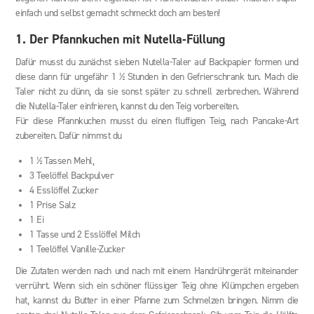
einfach und selbst gemacht schmeckt doch am besten!
1. Der Pfannkuchen mit Nutella-Füllung
Dafür musst du zunächst sieben Nutella-Taler auf Backpapier formen und
diese dann für ungefähr 1 ½ Stunden in den Gefrierschrank tun. Mach die
Taler nicht zu dünn, da sie sonst später zu schnell zerbrechen. Während
die Nutella-Taler einfrieren, kannst du den Teig vorbereiten.
Für diese Pfannkuchen musst du einen fluffigen Teig, nach Pancake-Art
zubereiten. Dafür nimmst du
1 ½ Tassen Mehl,
3 Teelöffel Backpulver
4 Esslöffel Zucker
1 Prise Salz
1 Ei
1 Tasse und 2 Esslöffel Milch
1 Teelöffel Vanille-Zucker
Die Zutaten werden nach und nach mit einem Handrührgerät miteinander
verrührt. Wenn sich ein schöner flüssiger Teig ohne Klümpchen ergeben
hat, kannst du Butter in einer Pfanne zum Schmelzen bringen. Nimm die