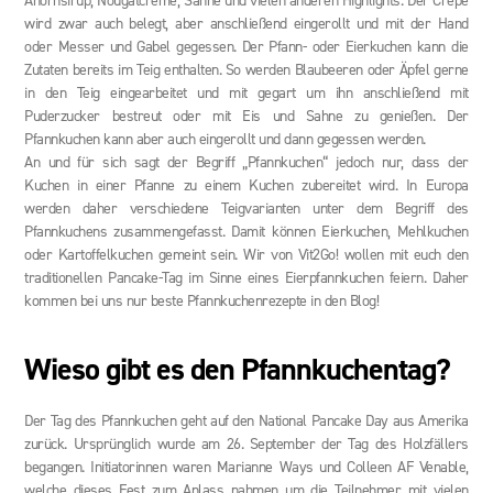
Ahornsirup, Nougatcreme, Sahne und vielen anderen Highlights. Der Crêpe
wird zwar auch belegt, aber anschließend eingerollt und mit der Hand
oder Messer und Gabel gegessen. Der Pfann- oder Eierkuchen kann die
Zutaten bereits im Teig enthalten. So werden Blaubeeren oder Äpfel gerne
in den Teig eingearbeitet und mit gegart um ihn anschließend mit
Puderzucker bestreut oder mit Eis und Sahne zu genießen. Der
Pfannkuchen kann aber auch eingerollt und dann gegessen werden.
An und für sich sagt der Begriff „Pfannkuchen“ jedoch nur, dass der
Kuchen in einer Pfanne zu einem Kuchen zubereitet wird. In Europa
werden daher verschiedene Teigvarianten unter dem Begriff des
Pfannkuchens zusammengefasst. Damit können Eierkuchen, Mehlkuchen
oder Kartoffelkuchen gemeint sein. Wir von Vit2Go! wollen mit euch den
traditionellen Pancake-Tag im Sinne eines Eierpfannkuchen feiern. Daher
kommen bei uns nur beste Pfannkuchenrezepte in den Blog!
Wieso gibt es den Pfannkuchentag?
Der Tag des Pfannkuchen geht auf den National Pancake Day aus Amerika
zurück. Ursprünglich wurde am 26. September der Tag des Holzfällers
begangen. Initiatorinnen waren Marianne Ways und Colleen AF Venable,
welche dieses Fest zum Anlass nahmen um die Teilnehmer mit vielen